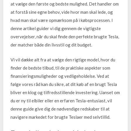
at vælge den første og bedste mulighed. Det handler om
at forstå sine egne behov, vide hvor man skal lede, og
hvad man skal være opmærksom på i købsprocessen. I
denne artikel guider vi dig gennem de vigtigste
overvejelser, når du skal finde den perfekte brugte Tesla,
der matcher både din livsstil og dit budget.
Vi vil dække alt fra at vælge den rigtige model, hvor du
finder de bedste tilbud, til de praktiske aspekter som
finansieringsmuligheder og vedligeholdelse. Ved at
følge vores råd kan du sikre, at dit køb af en brugt Tesla
bliver en klog og tilfredsstillende investering. Uanset om
du er ny til elbiler eller en erfaren Tesla-entusiast, vil
denne guide give dig de nødvendige redskaber til at
navigere markedet for brugte Teslaer med selvtillid.