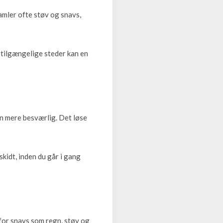
amler ofte støv og snavs,
t tilgængelige steder kan en
en mere besværlig. Det løse
skidt, inden du går i gang
for snavs som regn, støv og