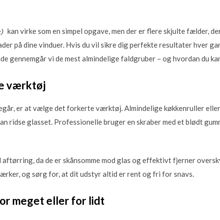
kan virke som en simpel opgave, men der er flere skjulte fælder, der
ader på dine vinduer. Hvis du vil sikre dig perfekte resultater hver ga
guide gennemgår vi de mest almindelige faldgruber – og hvordan du 
te værktøj
egår, er at vælge det forkerte værktøj. Almindelige køkkenruller eller
an ridse glasset. Professionelle bruger en skraber med et blødt gumm
l aftørring, da de er skånsomme mod glas og effektivt fjerner overs
rker, og sørg for, at dit udstyr altid er rent og fri for snavs.
or meget eller for lidt