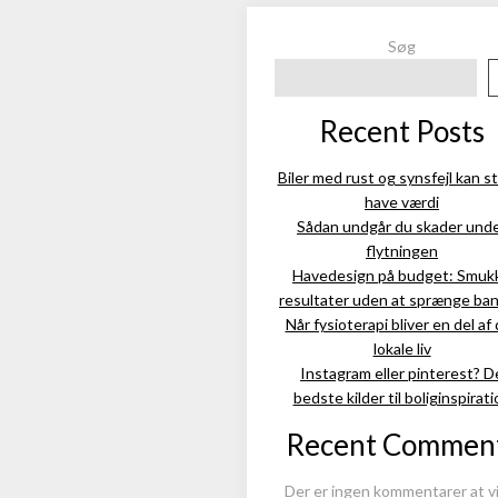
Søg
Recent Posts
Biler med rust og synsfejl kan s
have værdi
Sådan undgår du skader und
flytningen
Havedesign på budget: Smuk
resultater uden at sprænge ba
Når fysioterapi bliver en del af
lokale liv
Instagram eller pinterest? D
bedste kilder til boliginspirati
Recent Commen
Der er ingen kommentarer at vi