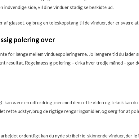
n indvendige side, vil dine vinduer stadig se beskidte ud.
r af glasset, og brug en teleskopstang til de vinduer, der er svære at
ssig polering over
vente for længe mellem vinduespoleringerne. Jo længere tid du lader s
pænt resultat. Regelmæssig polering – cirka hver tredje måned – gør 
kan være en udfordring, men med den rette viden og teknik kan du 
et rette udstyr, brug de rigtige rengøringsmidler, og sørg for at po
e arbejdet ordentligt kan du nyde stribefrie, skinnende vinduer, der lø