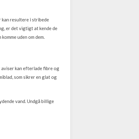
 kan resultere i stribede
ng, er det vigtigt at kende de
kan komme uden om dem.
 aviser kan efterlade fibre og
iblad, som sikrer en glat og
kydende vand. Undgå billige