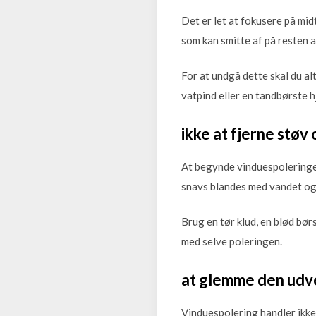
Det er let at fokusere på mi
som kan smitte af på resten a
For at undgå dette skal du al
vatpind eller en tandbørste h
ikke at fjerne støv
At begynde vinduespoleringen
snavs blandes med vandet og 
Brug en tør klud, en blød børs
med selve poleringen.
at glemme den udv
Vinduespolering handler ikke