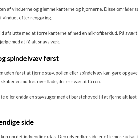
dten af vinduerne og glemme kanterne og hjørnerne. Disse områder s
f vinduet efter rengøring.
tid afslutte med at tørre kanterne af med en mikrofiberklud. På svær
jælpe med at få alt snavs væk.
 og spindelvæv først
 uden først at fjerne støv, pollen eller spindelvæv kan gøre opgav
skaber en mudret overflade, der er svær at få ren.
te eller endda en støvsuger med et børstehoved til at fjerne alt løst 
endige side
 kun om det indvendige glas. Den udvendige side er ofte mere udsat 