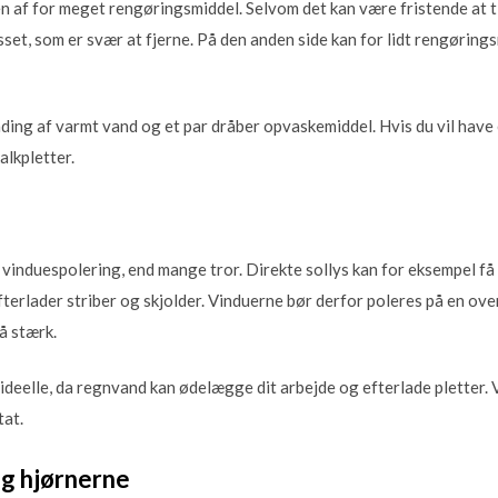
en af for meget rengøringsmiddel. Selvom det kan være fristende at t
sset, som er svær at fjerne. På den anden side kan for lidt rengøringsm
ding af varmt vand og et par dråber opvaskemiddel. Hvis du vil have 
alkpletter.
e i vinduespolering, end mange tror. Direkte sollys kan for eksempel f
efterlader striber og skjolder. Vinduerne bør derfor poleres på en ove
å stærk.
 ideelle, da regnvand kan ødelægge dit arbejde og efterlade pletter.
tat.
og hjørnerne