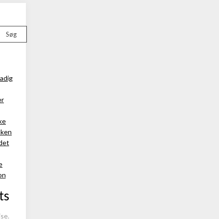
Søg
tadig
er
ke
nken
 det
e
on
ts
se.