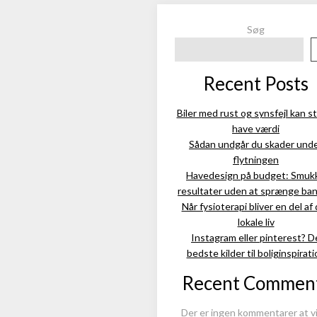
Søg
Recent Posts
Biler med rust og synsfejl kan s
have værdi
Sådan undgår du skader und
flytningen
Havedesign på budget: Smuk
resultater uden at sprænge ba
Når fysioterapi bliver en del af
lokale liv
Instagram eller pinterest? D
bedste kilder til boliginspirati
Recent Commen
Der er ingen kommentarer at vi