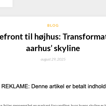
BLOG
efront til højhus: Transforma
aarhus’ skyline
august 29, 2025
 årtier gennemgået en markant forvandling, hvor byens skyline er bl