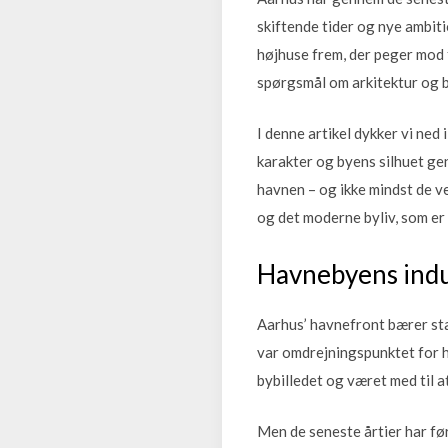
skiftende tider og nye ambit
højhuse frem, der peger mod 
spørgsmål om arkitektur og b
I denne artikel dykker vi ned
karakter og byens silhuet ge
havnen – og ikke mindst de v
og det moderne byliv, som er 
Havnebyens indus
Aarhus’ havnefront bærer stad
var omdrejningspunktet for h
bybilledet og været med til a
Men de seneste årtier har før