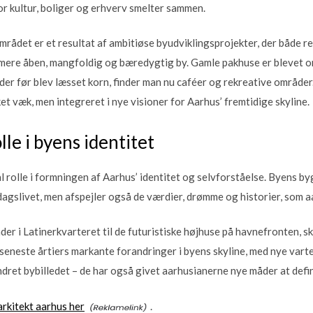
or kultur, boliger og erhverv smelter sammen.
ådet er et resultat af ambitiøse byudviklingsprojekter, der både re
mere åben, mangfoldig og bæredygtig by. Gamle pakhuse er blevet om
der før blev læsset korn, finder man nu caféer og rekreative områder
et væk, men integreret i nye visioner for Aarhus’ fremtidige skyline.
le i byens identitet
al rolle i formningen af Aarhus’ identitet og selvforståelse. Byens b
gslivet, men afspejler også de værdier, drømme og historier, som a
der i Latinerkvarteret til de futuristiske højhuse på havnefronten, s
 seneste årtiers markante forandringer i byens skyline, med nye va
dret bybilledet – de har også givet aarhusianerne nye måder at defin
rkitekt aarhus her
.