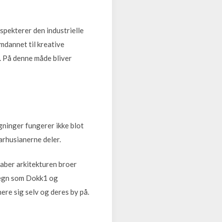
spekterer den industrielle
dannet til kreative
. På denne måde bliver
ygninger fungerer ikke blot
arhusianerne deler.
kaber arkitekturen broer
rtegn som Dokk1 og
ere sig selv og deres by på.