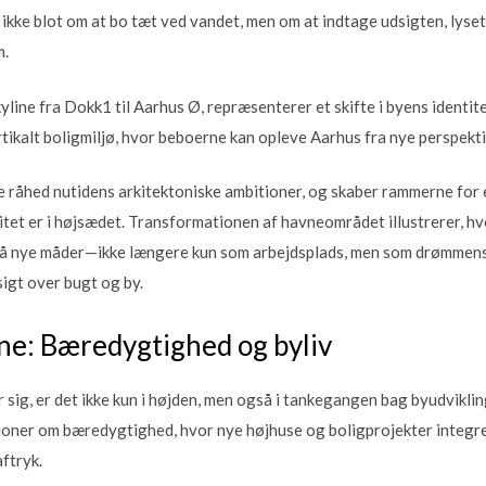
ke blot om at bo tæt ved vandet, men om at indtage udsigten, lyset o
m.
ine fra Dokk1 til Aarhus Ø, repræsenterer et skifte i byens identite
ertikalt boligmiljø, hvor beboerne kan opleve Aarhus fra nye perspekti
 råhed nutidens arkitektoniske ambitioner, og skaber rammerne for e
litet er i højsædet. Transformationen af havneområdet illustrerer, 
på nye måder—ikke længere kun som arbejdsplads, men som drømmen
igt over bugt og by.
ne: Bæredygtighed og byliv
r sig, er det ikke kun i højden, men også i tankegangen bag byudvikl
sioner om bæredygtighed, hvor nye højhuse og boligprojekter integre
ftryk.