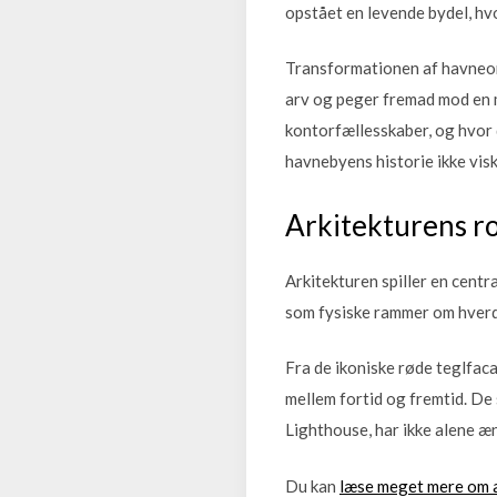
opstået en levende bydel, hv
Transformationen af havneomr
arv og peger fremad mod en 
kontorfællesskaber, og hvor 
havnebyens historie ikke visk
Arkitekturens rol
Arkitekturen spiller en centr
som fysiske rammer om hverda
Fra de ikoniske røde teglfaca
mellem fortid og fremtid. De
Lighthouse, har ikke alene æn
Du kan
læse meget mere om a