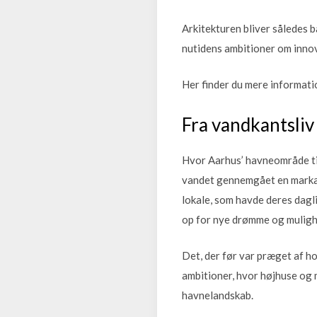
Arkitekturen bliver således b
nutidens ambitioner om inno
Her finder du mere informat
Fra vandkantsliv
Hvor Aarhus’ havneområde tid
vandet gennemgået en markan
lokale, som havde deres dagl
op for nye drømme og muligh
Det, der før var præget af h
ambitioner, hvor højhuse og 
havnelandskab.