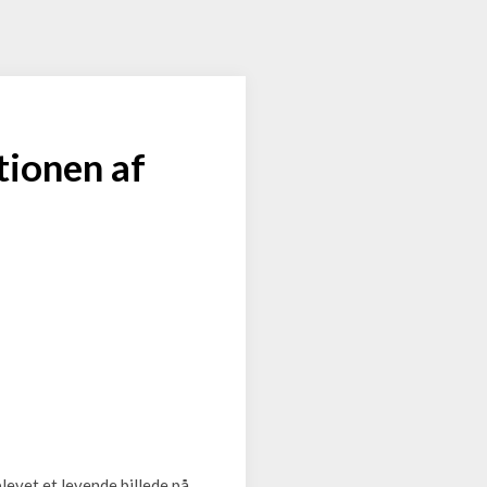
tionen af
evet et levende billede på