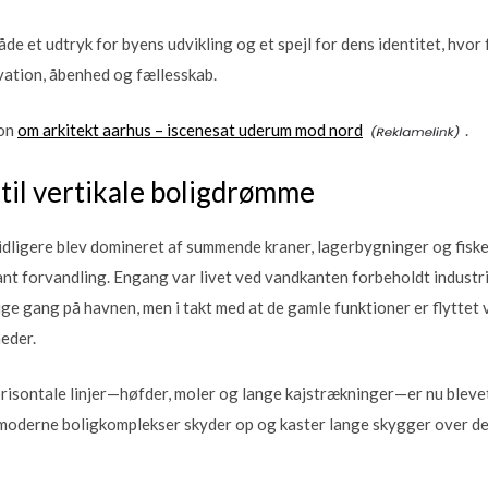
åde et udtryk for byens udvikling og et spejl for dens identitet, hvor
vation, åbenhed og fællesskab.
ion
om arkitekt aarhus – iscenesat uderum mod nord
.
 til vertikale boligdrømme
ligere blev domineret af summende kraner, lagerbygninger og fiskek
t forvandling. Engang var livet ved vandkanten forbeholdt industri
ige gang på havnen, men i takt med at de gamle funktioner er flyttet
eder.
orisontale linjer—høfder, moler og lange kajstrækninger—er nu blevet
moderne boligkomplekser skyder op og kaster lange skygger over det