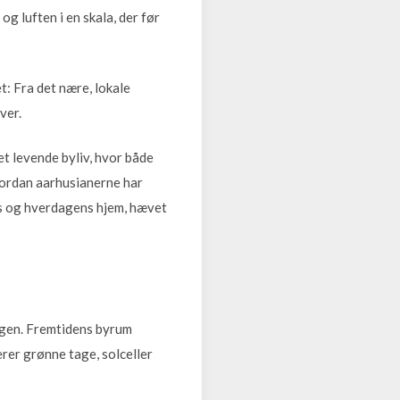
g luften i en skala, der før
t: Fra det nære, lokale
ver.
t levende byliv, hvor både
hvordan aarhusianerne har
s og hverdagens hjem, hævet
ingen. Fremtidens byrum
rer grønne tage, solceller