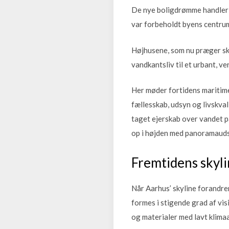
De nye boligdrømme handler ik
var forbeholdt byens centru
Højhusene, som nu præger skyl
vandkantsliv til et urbant, v
Her møder fortidens maritime
fællesskab, udsyn og livskva
taget ejerskab over vandet 
op i højden med panoramauds
Fremtidens skyli
Når Aarhus’ skyline forandre
formes i stigende grad af vi
og materialer med lavt klimaa