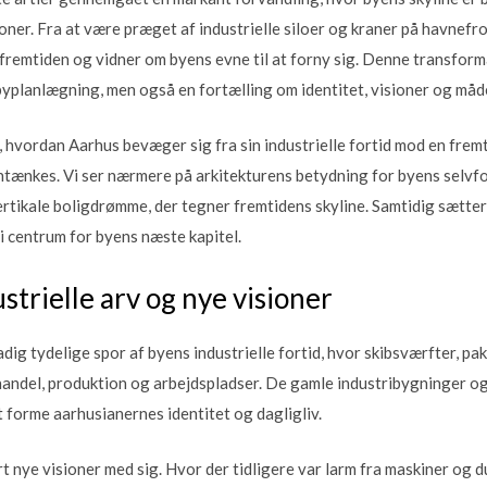
ioner. Fra at være præget af industrielle siloer og kraner på havnef
fremtiden og vidner om byens evne til at forny sig. Denne transforma
yplanlægning, men også en fortælling om identitet, visioner og måden
 i, hvordan Aarhus bevæger sig fra sin industrielle fortid mod en fre
ntænkes. Vi ser nærmere på arkitekturens betydning for byens selvfor
ertikale boligdrømme, der tegner fremtidens skyline. Samtidig sætte
i centrum for byens næste kapitel.
trielle arv og nye visioner
ig tydelige spor af byens industrielle fortid, hvor skibsværfter, pa
andel, produktion og arbejdspladser. De gamle industribygninger o
t forme aarhusianernes identitet og dagligliv.
t nye visioner med sig. Hvor der tidligere var larm fra maskiner og duf