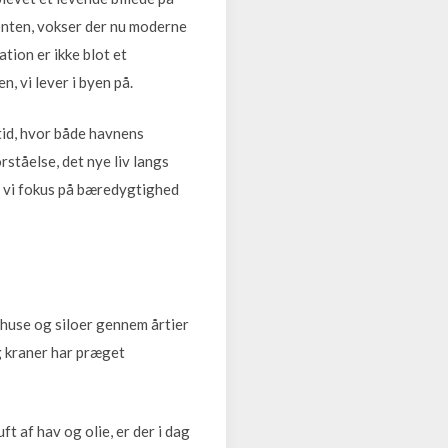
ronten, vokser der nu moderne
tion er ikke blot et
, vi lever i byen på.
mtid, hvor både havnens
ståelse, det nye liv langs
r vi fokus på bæredygtighed
khuse og siloer gennem årtier
g kraner har præget
t af hav og olie, er der i dag