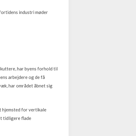
 fortidens industri møder
uttere, har byens forhold til
ens arbejdere og de få
 væk, har området åbnet sig
 hjemsted for vertikale
 tidligere flade