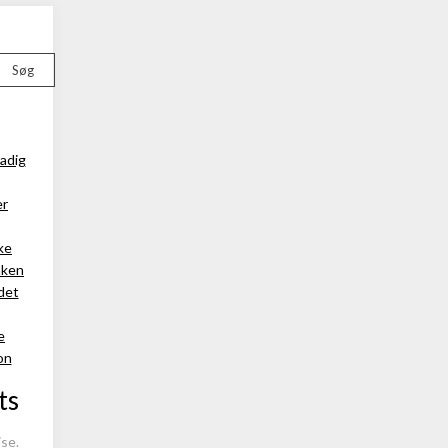
Søg
tadig
er
ke
nken
 det
e
on
ts
se.